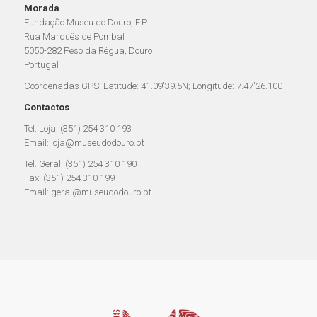
Morada
Fundação Museu do Douro, F.P.
Rua Marquês de Pombal
5050-282 Peso da Régua, Douro
Portugal
Coordenadas GPS: Latitude: 41.09'39.5N; Longitude: 7.47'26.100
Contactos
Tel. Loja: (351) 254 310 193
Email: loja@museudodouro.pt
Tel. Geral: (351) 254 310 190
Fax: (351) 254 310 199
Email: geral@museudodouro.pt